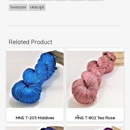
loomyarn
เดอะลูม
Related Product
MNS T-203 Maldives
M์NS T-802 Tea Rose