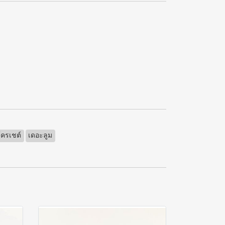
โครเชต์
เดอะลูม