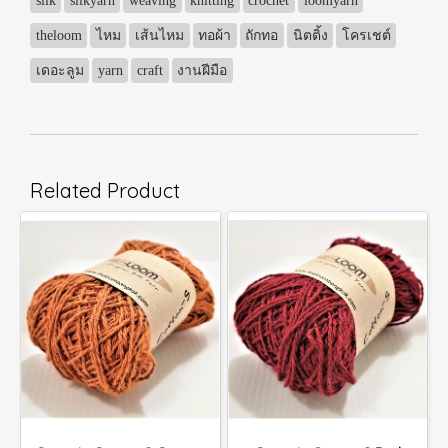
silk
silkyarn
weaving
knitting
crochet
loomyarn
theloom
ไหม
เส้นไหม
ทอผ้า
ถักทอ
นิตติ้ง
โครเชต์
เดอะลูม
yarn
craft
งานฝีมือ
Related Product