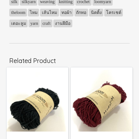
silk
silkyarn
weaving
knitting
crochet
loomyarn
theloom
ไหม
เส้นไหม
ทอผ้า
ถักทอ
นิตติ้ง
โครเชต์
เดอะลูม
yarn
craft
งานฝีมือ
Related Product