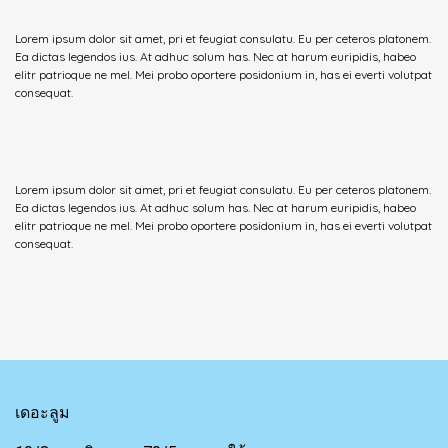
Lorem ipsum dolor sit amet, pri et feugiat consulatu. Eu per ceteros platonem.
Ea dictas legendos ius. At adhuc solum has. Nec at harum euripidis, habeo
elitr patrioque ne mel. Mei probo oportere posidonium in, has ei everti volutpat
consequat.
Lorem ipsum dolor sit amet, pri et feugiat consulatu. Eu per ceteros platonem.
Ea dictas legendos ius. At adhuc solum has. Nec at harum euripidis, habeo
elitr patrioque ne mel. Mei probo oportere posidonium in, has ei everti volutpat
consequat.
เดอะลูม