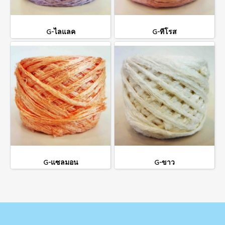
G-ไลแลค
G-ทีโรส
G-แซลมอน
G-ขาว