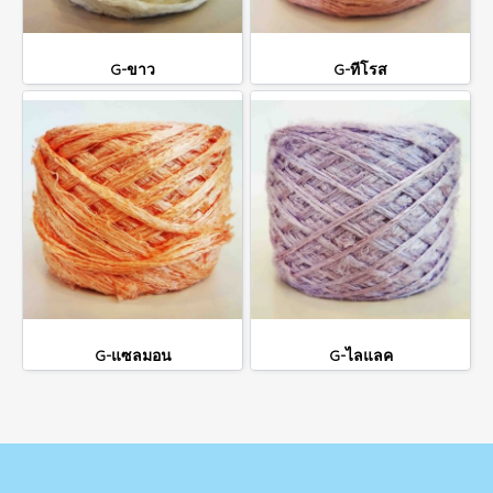
G-ขาว
G-ทีโรส
G-แซลมอน
G-ไลแลค