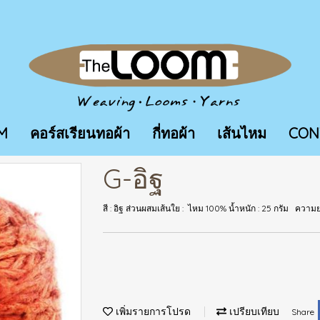
M
คอร์สเรียนทอผ้า
กี่ทอผ้า
เส้นไหม
CON
G-อิฐ
สี : อิฐ ส่วนผสมเส้นใย : ไหม 100% น้ำหนัก : 25 กรัม คว
เพิ่มรายการโปรด
เปรียบเทียบ
Share