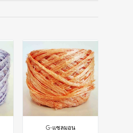
G-แซลมอน