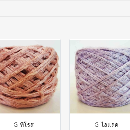
G-ทีโรส
G-ไลแลค