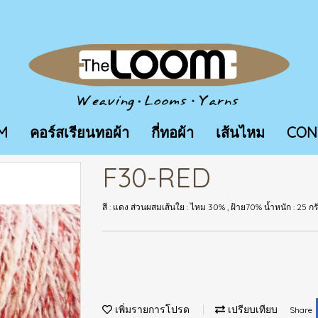
M
คอร์สเรียนทอผ้า
กี่ทอผ้า
เส้นไหม
CON
F30-RED
สี : แดง ส่วนผสมเส้นใย : ไหม 30% , ฝ้าย70% น้ำหนัก : 2
เพิ่มรายการโปรด
เปรียบเทียบ
Share