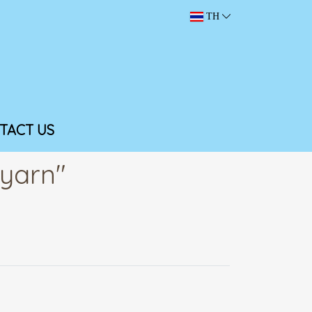
TH
TACT US
kyarn"