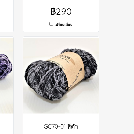
฿290
เปรียบเทียบ
GC70-01 สีดำ