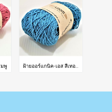
ชมพู
ฝ้ายออร์แกนิค-เอส สีเทอร์คอยส์