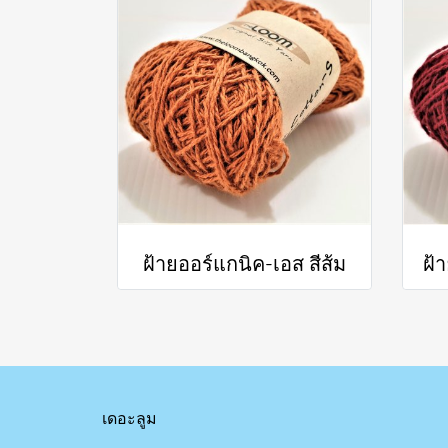
ฝ้ายออร์แกนิค-เอส สีส้ม
ฝ้
เดอะลูม