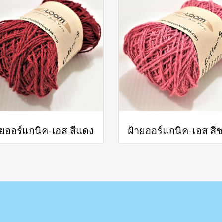
ายออร์แกนิค-เอส สีแดง
ฝ้ายออร์แกนิค-เอส สี