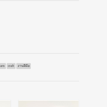
yarn
craft
งานฝีมือ