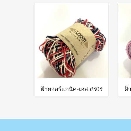
ฝ้ายออร์แกนิค-เอส #303
ฝ้