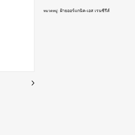
หมวดหมู่ :
ฝ้ายออร์แกนิค-เอส เรนซีรีส์