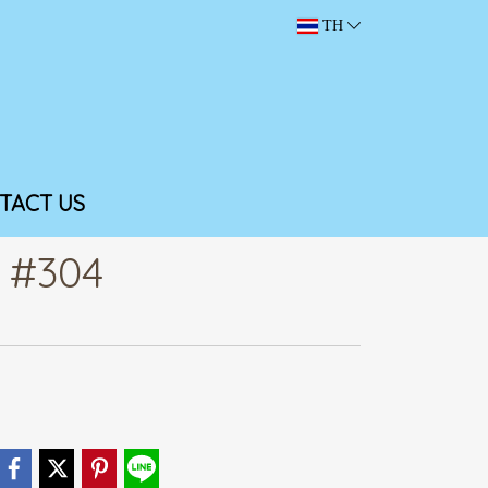
TH
TACT US
ส #304