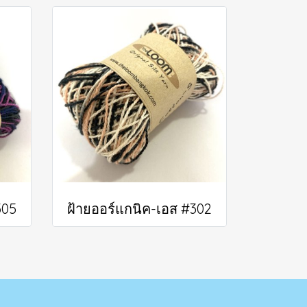
305
ฝ้ายออร์แกนิค-เอส #302